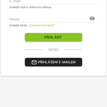
E-mail
Zadejte vaši e-mailovou adresu
visibility
Heslo
Zadejte heslo.
Zapomenuté heslo?
PŘIHLÁSIT
NEBO
mail_outline
PŘIHLÁŠENÍ E-MAILEM